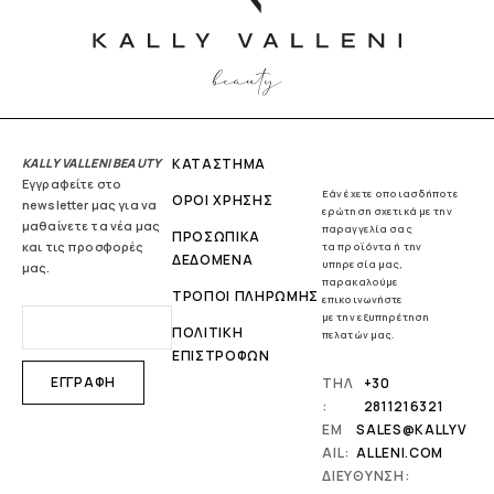
KALLY VALLENI BEAUTY
ΚΑΤΑΣΤΗΜΑ
Εγγραφείτε στο
Εάν έχετε οποιασδήποτε
ΟΡΟΙ ΧΡΗΣΗΣ
newsletter μας για να
ερώτηση σχετικά με την
μαθαίνετε τα νέα μας
παραγγελία σας
ΠΡΟΣΩΠΙΚΑ
και τις προσφορές
τα προϊόντα ή την
ΔΕΔΟΜΕΝΑ
υπηρεσία μας,
μας.
παρακαλούμε
ΤΡΟΠΟΙ ΠΛΗΡΩΜΗΣ
επικοινωνήστε
με την εξυπηρέτηση
ΠΟΛΙΤΙΚΗ
πελατών μας.
ΕΠΙΣΤΡΟΦΩΝ
ΤΗΛ
+30
:
2811216321
EM
SALES@KALLYV
AIL:
ALLENI.COM
ΔΙΕΥΘΥΝΣΗ: