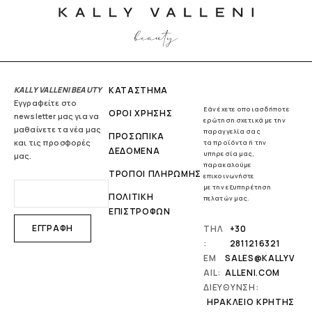
KALLY VALLENI BEAUTY
ΚΑΤΑΣΤΗΜΑ
Εγγραφείτε στο
Εάν έχετε οποιασδήποτε
ΟΡΟΙ ΧΡΗΣΗΣ
newsletter μας για να
ερώτηση σχετικά με την
μαθαίνετε τα νέα μας
παραγγελία σας
ΠΡΟΣΩΠΙΚΑ
και τις προσφορές
τα προϊόντα ή την
ΔΕΔΟΜΕΝΑ
υπηρεσία μας,
μας.
παρακαλούμε
ΤΡΟΠΟΙ ΠΛΗΡΩΜΗΣ
επικοινωνήστε
με την εξυπηρέτηση
ΠΟΛΙΤΙΚΗ
πελατών μας.
ΕΠΙΣΤΡΟΦΩΝ
ΤΗΛ
+30
:
2811216321
EM
SALES@KALLYV
AIL:
ALLENI.COM
ΔΙΕΥΘΥΝΣΗ:
ΗΡΆΚΛΕΙΟ ΚΡΉΤΗΣ