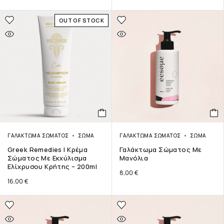
OUT OF STOCK
ΓΑΛΆΚΤΩΜΑ ΣΏΜΑΤΟΣ
ΣΏΜΑ
ΓΑΛΆΚΤΩΜΑ ΣΏΜΑΤΟΣ
ΣΏΜΑ
Greek Remedies | Κρέμα
Γαλάκτωμα Σώματος Με
Σώματος Με Εκχύλισμα
Μανόλια
Ελίχρυσου Κρήτης – 200ml
8,00
€
16,00
€