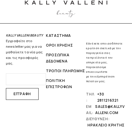
KALLY VALLENI BEAUTY
ΚΑΤΑΣΤΗΜΑ
Εγγραφείτε στο
Εάν έχετε οποιασδήποτε
ΟΡΟΙ ΧΡΗΣΗΣ
newsletter μας για να
ερώτηση σχετικά με την
μαθαίνετε τα νέα μας
παραγγελία σας
ΠΡΟΣΩΠΙΚΑ
και τις προσφορές
τα προϊόντα ή την
ΔΕΔΟΜΕΝΑ
υπηρεσία μας,
μας.
παρακαλούμε
ΤΡΟΠΟΙ ΠΛΗΡΩΜΗΣ
επικοινωνήστε
με την εξυπηρέτηση
ΠΟΛΙΤΙΚΗ
πελατών μας.
ΕΠΙΣΤΡΟΦΩΝ
ΤΗΛ
+30
:
2811216321
EM
SALES@KALLYV
AIL:
ALLENI.COM
ΔΙΕΥΘΥΝΣΗ:
ΗΡΆΚΛΕΙΟ ΚΡΉΤΗΣ