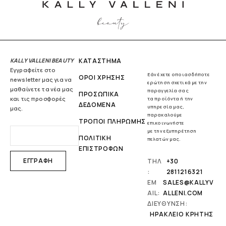
KALLY VALLENI BEAUTY
ΚΑΤΑΣΤΗΜΑ
Εγγραφείτε στο
Εάν έχετε οποιασδήποτε
ΟΡΟΙ ΧΡΗΣΗΣ
newsletter μας για να
ερώτηση σχετικά με την
μαθαίνετε τα νέα μας
παραγγελία σας
ΠΡΟΣΩΠΙΚΑ
και τις προσφορές
τα προϊόντα ή την
ΔΕΔΟΜΕΝΑ
υπηρεσία μας,
μας.
παρακαλούμε
ΤΡΟΠΟΙ ΠΛΗΡΩΜΗΣ
επικοινωνήστε
με την εξυπηρέτηση
ΠΟΛΙΤΙΚΗ
πελατών μας.
ΕΠΙΣΤΡΟΦΩΝ
ΤΗΛ
+30
:
2811216321
EM
SALES@KALLYV
AIL:
ALLENI.COM
ΔΙΕΥΘΥΝΣΗ:
ΗΡΆΚΛΕΙΟ ΚΡΉΤΗΣ